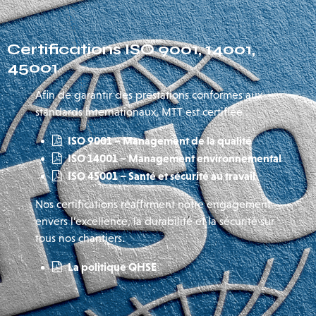
Certifications ISO 9001, 14001,
45001
Afin de garantir des prestations conformes aux
standards internationaux, MTT est certifiée :
ISO 9001 – Management de la qualité
ISO 14001 – Management environnemental
ISO 45001 – Santé et sécurité au travail
Nos certifications réaffirment notre engagement
envers l’excellence, la durabilité et la sécurité sur
tous nos chantiers.
La politique QHSE