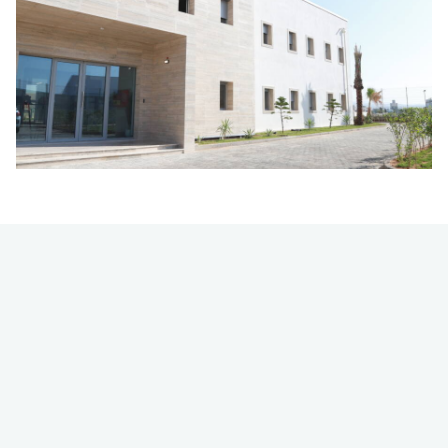
Usine Draxelmaier
Bâtiments Industriels
,
Projets en vedette