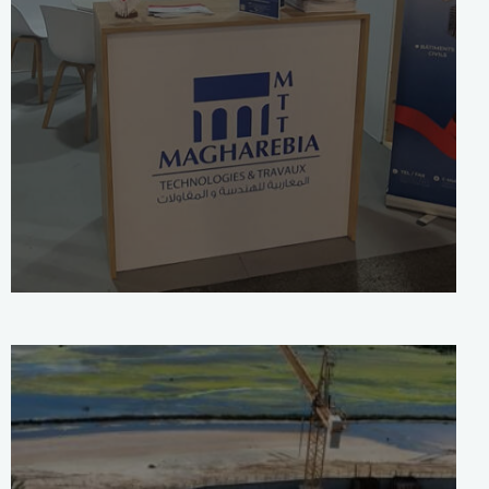
MTT et 7 autres entreprises
tunisiennes à l’honneur au salon
environnemental POLLUTEC
2023 en France
30 novembre 2024
0
Comments
ACTUALITÉS