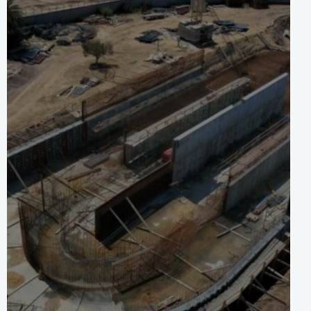
Le Groupement MTT et Water
Technologie remporte un
marché de 48 millions de dinars
de l’ONAS
30 novembre 2024
0
Comments