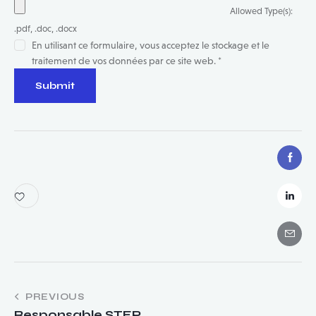
Allowed Type(s):
.pdf, .doc, .docx
En utilisant ce formulaire, vous acceptez le stockage et le
traitement de vos données par ce site web.
*
Navigation
PREVIOUS
Responsable STEP